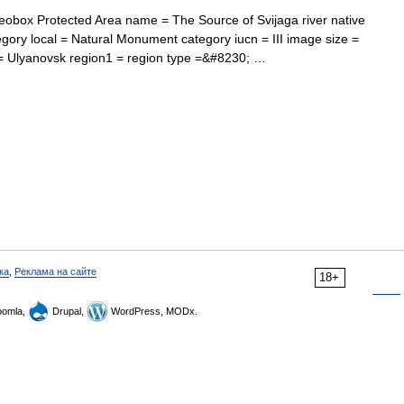
box Protected Area name = The Source of Svijaga river native
ory local = Natural Monument category iucn = III image size =
 = Ulyanovsk region1 = region type =&#8230; …
ка
,
Реклама на сайте
18+
omla,
Drupal,
WordPress, MODx.