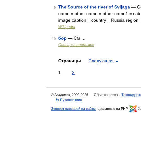
The Source of the river of Svijaga
— Geo
9
name = other name = other name1 = categ
image caption = country = Russia region
Wikipedia
бор
— См …
10
Словарь синонимов
Страницы
Следующая
→
1
2
© Академик, 2000-2026
Обратная связь:
Техподдерж
👣 Путешествия
Экспорт словарей на сайты
, сделанные на PHP,
Jo