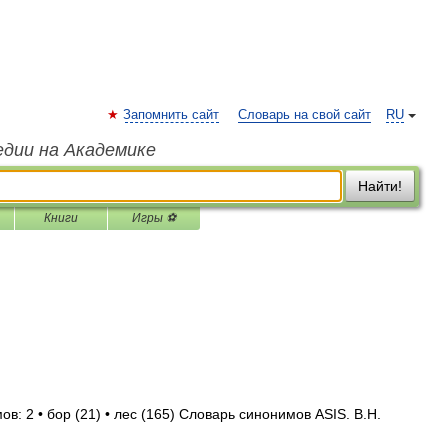
Запомнить сайт
Словарь на свой сайт
RU
едии на Академике
Найти!
Книги
Игры ⚽
в: 2 • бор (21) • лес (165) Словарь синонимов ASIS. В.Н.