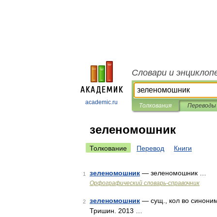
Словари и энциклоп
academic.ru
Толкования
Переводы
зеленомошник
Толкование
Перевод
Книги
зеленомошник
— зеленомошник …
1
Орфографический словарь-справочник
зеленомошник
— сущ., кол во синонимо
2
Тришин. 2013 …