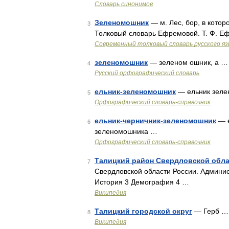
Словарь синонимов
Зеленомошник
— м. Лес, бор, в кото
3
Толковый словарь Ефремовой. Т. Ф. Е
Современный толковый словарь русского я
зеленомошник
— зеленом ошник, а …
4
Русский орфографический словарь
ельник-зеленомошник
— ельник зеле
5
Орфографический словарь-справочник
ельник-черничник-зеленомошник
— е
6
зеленомошника …
Орфографический словарь-справочник
Талицкий район Свердловской обл
7
Свердловской области России. Админи
История 3 Демография 4 …
Википедия
Талицкий городской округ
— Герб …
8
Википедия