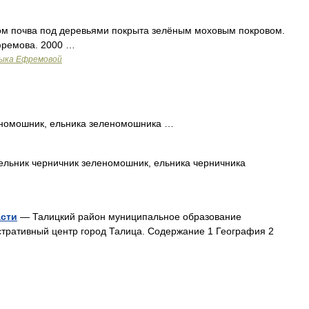
ром почва под деревьями покрыта зелёным моховым покровом.
фремова. 2000 …
зыка Ефремовой
номошник, ельника зеленомошника …
льник черничник зеленомошник, ельника черничника
асти
— Талицкий район муниципальное образование
стративный центр город Талица. Содержание 1 География 2